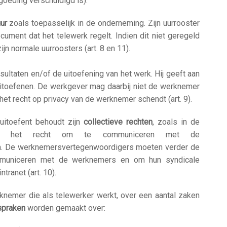
goeding verschuldigd is).
ur
zoals toepasselijk in de onderneming. Zijn uurrooster
ocument dat het telewerk regelt. Indien dit niet geregeld
jn normale uurroosters (art. 8 en 11).
sultaten en/of de uitoefening van het werk. Hij geeft aan
uitoefenen. De werkgever mag daarbij niet de werknemer
het recht op privacy van de werknemer schendt (art. 9).
 uitoefent behoudt zijn
collectieve rechten
, zoals in de
eft het recht om te communiceren met de
m. De werknemersvertegenwoordigers moeten verder de
communiceren met de werknemers en om hun syndicale
tranet (art. 10).
nemer die als telewerker werkt, over een aantal zaken
fspraken
worden gemaakt over: