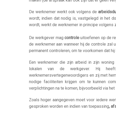
maken (de afspraak kan ook zijn dat er geen ver
De werknemer werkt ook volgens de
arbeidsdu
wordt, indien dat nodig is, vastgelegd in het d
wordt, werkt de werknemer in principe volgens zi
De werkgever mag
controle
uitoefenen op de re
de werknemer aan wanneer hij de controle zal 
permanent controleren, om te voorkomen dat hij 
Een werknemer die zijn arbeid in zijn woning
lokalen van de werkgever. Hij he
werknemersvertegenwoordigers en zij met he
nodige faciliteiten krijgen om te kunnen 
verplichtingen na te komen, bijvoorbeeld via het in
Zoals hoger aangegeven moet voor iedere werk
gesproken worden en indien van toepassing
, a