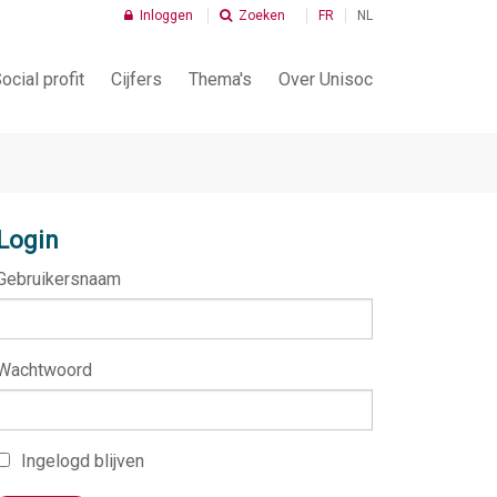
Inloggen
Zoeken
FR
NL
ocial profit
Cijfers
Thema's
Over Unisoc
Infografiek
Wie is Unisoc?
Kenmerken van de sector
Wat doet Unisoc?
Login
Kenmerken van de werknemers
Onze Leden
Gebruikersnaam
Economische indicatoren
Onze Bestuurders
Vrijwiligerswerk
Ons Team
Wachtwoord
Tax Shift
Kerndocumenten
Sociale Maribel
Lid worden
Ingelogd blijven
PC 337 Lid worden