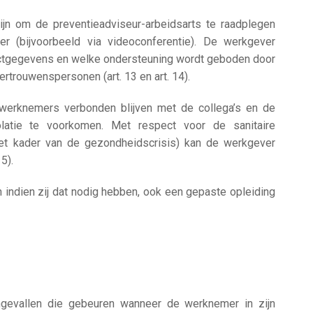
jn om de preventieadviseur-arbeidsarts te raadplegen
r (bijvoorbeeld via videoconferentie). De werkgever
ctgegevens en welke ondersteuning wordt geboden door
rtrouwenspersonen (art. 13 en art. 14).
 werknemers verbonden blijven met de collega’s en de
atie te voorkomen. Met respect voor de sanitaire
et kader van de gezondheidscrisis) kan de werkgever
5).
en indien zij dat nodig hebben, ook een gepaste opleiding
ngevallen die gebeuren wanneer de werknemer in zijn