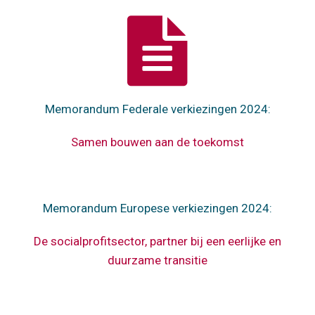
d
s

Over Unisoc
K
O
v
U
d
w
W
i
E
U
Memorandum Federale verkiezingen 2024:
i
W
Samen bouwen aan de toekomst
V
d
U
T
S
O
L
Memorandum Europese verkiezingen 2024:
S
M
O
B
De socialprofitsector, partner bij een eerlijke en
duurzame transitie
O
T
K