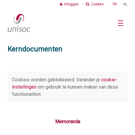
Inloggen
Zoeken
FR
NL
Kerndocumenten
Home
Social profit
Cookies worden geblokkeerd. Verander je
cookie-
instellingen
om gebruik te kunnen maken van deze
functionaliteit.
Cijfers
C
I
Memoranda
Thema's
K
v