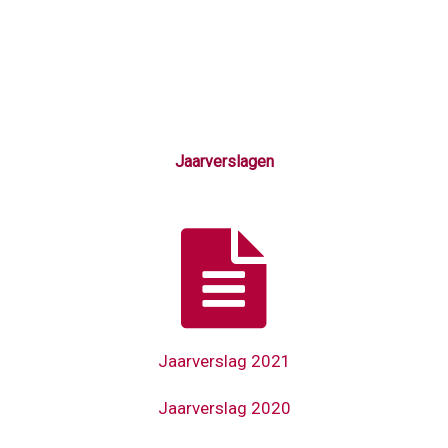
L
w
P
3
L
w
Jaarverslagen

Jaarverslag 2021
Jaarverslag 2020