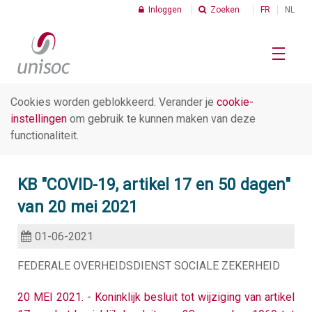
Inloggen
Zoeken
FR
NL
Cookies worden geblokkeerd. Verander je
cookie-
Home
instellingen
om gebruik te kunnen maken van deze
functionaliteit.
Social profit
KB "COVID-19, artikel 17 en 50 dagen"
van 20 mei 2021
Cijfers
01-06-2021
C
FEDERALE OVERHEIDSDIENST SOCIALE ZEKERHEID
I
Thema's
K
20 MEI 2021. - Koninklijk besluit tot wijziging van artikel
v