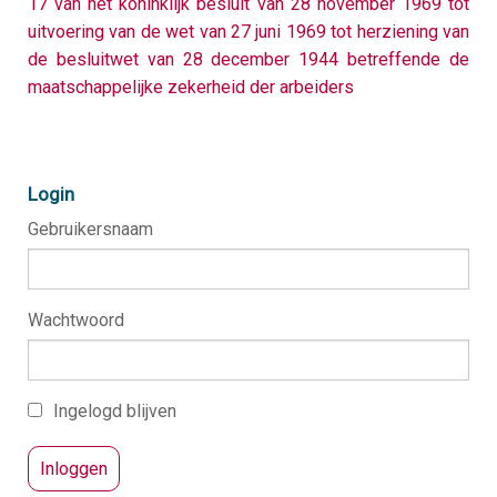
17 van het koninklijk besluit van 28 november 1969 tot
d
s
uitvoering van de wet van 27 juni 1969 tot herziening van
Over Unisoc
de besluitwet van 28 december 1944 betreffende de
K
O
v
U
maatschappelijke zekerheid der arbeiders
d
w
W
i
E
U
i
Login
W
V
d
Gebruikersnaam
U
T
S
O
L
Wachtwoord
S
M
O
B
Ingelogd blijven
O
T
K