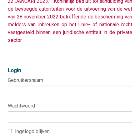
22 JANUARI 2023. - Koninklijk besluit tot aanduiding van
d
s
de bevoegde autoriteiten voor de uitvoering van de wet
Over Unisoc
van 28 november 2022 betreffende de bescherming van
K
O
v
U
melders van inbreuken op het Unie- of nationale recht
d
vastgesteld binnen een juridische entiteit in de private
w
W
sector
i
E
U
i
W
V
d
U
Login
T
Gebruikersnaam
S
O
L
S
M
O
B
Wachtwoord
O
T
Ingelogd blijven
K