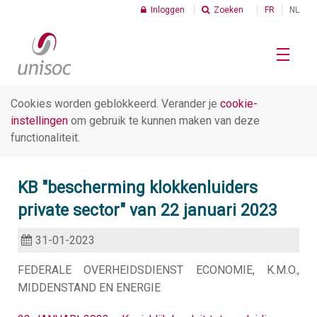
Inloggen
Zoeken
FR
NL
Cookies worden geblokkeerd. Verander je
cookie-
Home
instellingen
om gebruik te kunnen maken van deze
functionaliteit.
Social profit
KB "bescherming klokkenluiders
private sector" van 22 januari 2023
Cijfers
31-01-2023
C
FEDERALE OVERHEIDSDIENST ECONOMIE, K.M.O.,
I
MIDDENSTAND EN ENERGIE
Thema's
K
v