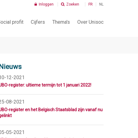
Inloggen
Zoeken
FR
NL
ocial profit
Cijfers
Thema's
Over Unisoc
Infografiek
Wie is Unisoc?
Kenmerken van de sector
Wat doet Unisoc?
Nieuws
Kenmerken van de werknemers
Onze Leden
10-12-2021
Economische indicatoren
Onze Bestuurders
UBO-register: ultieme termijn tot 1 januari 2022!
Vrijwiligerswerk
Ons Team
25-08-2021
Tax Shift
Kerndocumenten
UBO-register en het Belgisch Staatsblad zijn vanaf nu
gelinkt
Sociale Maribel
Lid worden
PC 337 Lid worden
05-05-2021