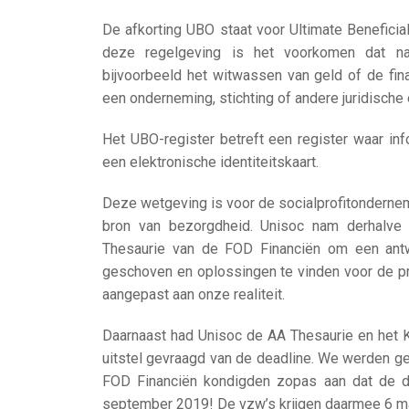
De afkorting UBO staat voor Ultimate Beneficia
deze regelgeving is het voorkomen dat nat
bijvoorbeeld het witwassen van geld of de fina
een onderneming, stichting of andere juridische e
Het UBO-register betreft een register waar in
een elektronische identiteitskaart.
Deze wetgeving is voor de socialprofitonderne
bron van bezorgdheid. Unisoc nam derhalve
Thesaurie van de FOD Financiën om een antw
geschoven en oplossingen te vinden voor de pr
aangepast aan onze realiteit.
Daarnaast had Unisoc de AA Thesaurie en het 
uitstel gevraagd van de deadline. We werden g
FOD Financiën kondigden zopas aan dat de d
september 2019! De vzw’s krijgen daarmee 6 m