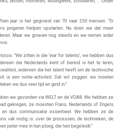
s, lassen, monteren, leidingwerk, schilderen, … Onder
ftien jaar is het gegroeid van 70 naar 250 mensen. “Er
rs jongeren hielpen opstarten. Nu doen we dat meer
nderen. Maar we groeien nog steeds en we nemen ieder
oix.
lcroix. “We zitten in die ‘war for talents’, we hebben dus
edereen die Nederlands kent of bereid is het te leren,
kwaliteit, iedereen die het talent heeft om de technische
it is een niche-activiteit. Dat wil zeggen: we moeten
eken we dus veel tijd en geld in.”
ebben we gevonden via WELT en de VDAB. We hebben ze
bad gekregen, ze moesten Frans, Nederlands of Engels
id en dus communicatie essentieel. We hebben ze de
ons vak nodig is: over de processen, de technieken, de
een peter mee in hun ploeg, die hen begeleidt.”