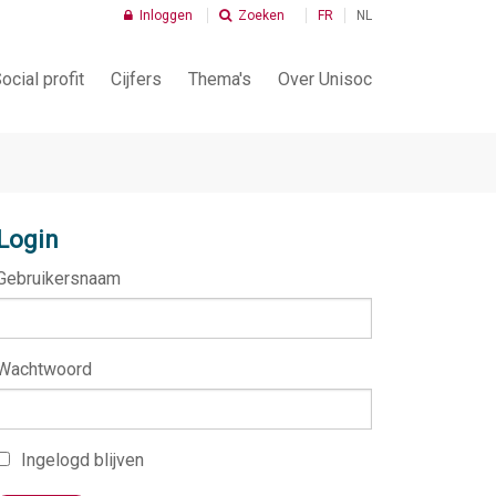
Inloggen
Zoeken
FR
NL
ocial profit
Cijfers
Thema's
Over Unisoc
Infografiek
Wie is Unisoc?
Kenmerken van de sector
Wat doet Unisoc?
Login
Kenmerken van de werknemers
Onze Leden
Gebruikersnaam
Economische indicatoren
Onze Bestuurders
Vrijwiligerswerk
Ons Team
Wachtwoord
Tax Shift
Kerndocumenten
Sociale Maribel
Lid worden
Ingelogd blijven
PC 337 Lid worden