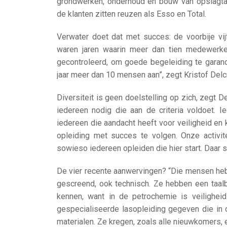
grondwerken, onderhoud en bouw van opslagtank
de klanten zitten reuzen als Esso en Total.
Verwater doet dat met succes: de voorbije vij
waren jaren waarin meer dan tien medewerke
gecontroleerd, om goede begeleiding te gara
jaar meer dan 10 mensen aan”, zegt Kristof Delcr
Diversiteit is geen doelstelling op zich, zegt De
iedereen nodig die aan de criteria voldoet. I
iedereen die aandacht heeft voor veiligheid en 
opleiding met succes te volgen. Onze activite
sowieso iedereen opleiden die hier start. Daar st
De vier recente aanwervingen? “Die mensen h
gescreend, ook technisch. Ze hebben een taal
kennen, want in de petrochemie is veilighe
gespecialiseerde lasopleiding gegeven die in 
materialen. Ze kregen, zoals alle nieuwkomers, 