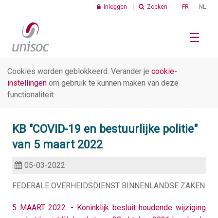
Inloggen
Zoeken
FR
NL
Cookies worden geblokkeerd. Verander je
cookie-
Home
instellingen
om gebruik te kunnen maken van deze
functionaliteit.
Social profit
KB "COVID-19 en bestuurlijke politie"
van 5 maart 2022
Cijfers
05-03-2022
C
FEDERALE OVERHEIDSDIENST BINNENLANDSE ZAKEN
I
Thema's
K
5 MAART 2022. - Koninklijk besluit houdende wijziging
v