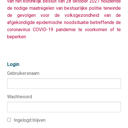
van het koninklijk besluit van 28 oktober 2021 houdende
d
s
de nodige maatregelen van bestuurlijke politie teneinde
Over Unisoc
de gevolgen voor de volksgezondheid van de
K
O
v
U
afgekondigde epidemische noodsituatie betreffende de
d
coronavirus COVID-19 pandemie te voorkomen of te
w
W
beperken
i
E
U
i
W
V
d
U
Login
T
Gebruikersnaam
S
O
L
S
M
O
B
Wachtwoord
O
T
Ingelogd blijven
K