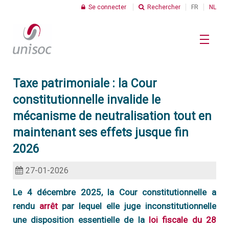
Se connecter
Rechercher
FR
NL
Taxe patrimoniale : la Cour
Le Profit Social
constitutionnelle invalide le
R
mécanisme de neutralisation tout en
Chiffres
maintenant ses effets jusque fin
C
2026
I
Thèmes
27-01-2026
C
d
s
Le 4 décembre 2025, la Cour constitutionnelle a
R
rendu
arrêt
par lequel elle juge inconstitutionnelle
C
Unisoc
d
U
une disposition essentielle de la
loi fiscale du 28
t