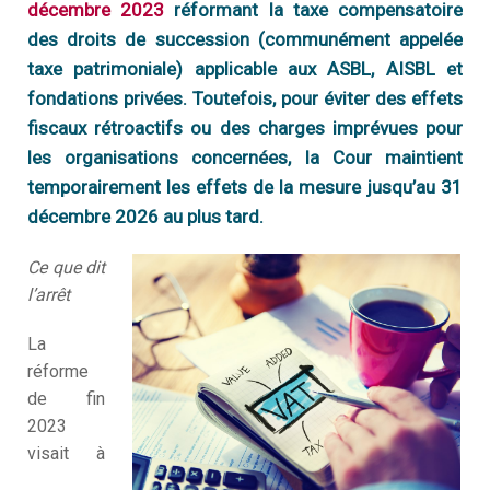
décembre 2023
réformant la taxe compensatoire
Q
I
s
des droits de succession (communément appelée
é
n
taxe patrimoniale) applicable aux ASBL, AISBL et
?
fondations privées. Toutefois, pour éviter des effets
V
Q
fiscaux rétroactifs ou des charges imprévues pour
f
T
n
les organisations concernées, la Cour maintient
S
?
temporairement les effets de la mesure jusqu’au 31
M
N
décembre 2026 au plus tard.
S
m
Ce que dit
N
a
l’arrêt
N
La
é
réforme
D
de fin
c
2023
visait à
D
m