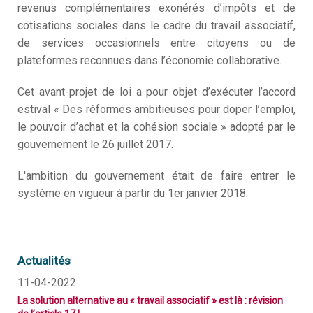
revenus complémentaires exonérés d’impôts et de
Q
I
s
cotisations sociales dans le cadre du travail associatif,
é
n
de services occasionnels entre citoyens ou de
?
plateformes reconnues dans l’économie collaborative.
V
Q
f
T
Cet avant-projet de loi a pour objet d’exécuter l’accord
n
S
?
estival « Des réformes ambitieuses pour doper l’emploi,
le pouvoir d’achat et la cohésion sociale » adopté par le
M
N
S
gouvernement le 26 juillet 2017.
m
N
L'ambition du gouvernement était de faire entrer le
a
système en vigueur à partir du 1er janvier 2018.
N
é
D
Actualités
c
11-04-2022
D
La solution alternative au « travail associatif » est là : révision
m