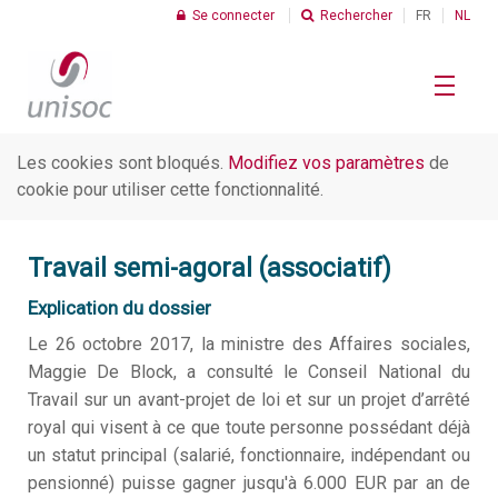
Se connecter
Rechercher
FR
NL
Les cookies sont bloqués.
Modifiez vos paramètres
de
Le Profit Social
cookie pour utiliser cette fonctionnalité.
R
Travail semi-agoral (associatif)
Chiffres
C
Explication du dossier
I
Le 26 octobre 2017, la ministre des Affaires sociales,
Thèmes
Maggie De Block, a consulté le Conseil National du
C
d
Travail sur un avant-projet de loi et sur un projet d’arrêté
s
royal qui visent à ce que toute personne possédant déjà
R
un statut principal (salarié, fonctionnaire, indépendant ou
C
Unisoc
d
U
pensionné) puisse gagner jusqu'à 6.000 EUR par an de
t