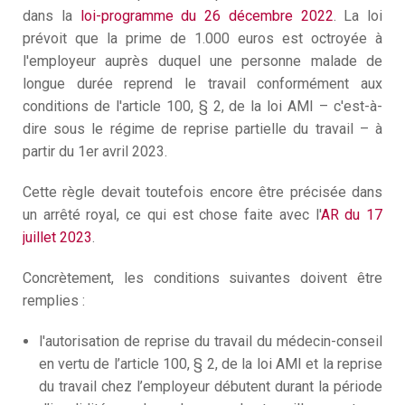
dans la
loi-programme du 26 décembre 2022
. La loi
C
3
prévoit que la prime de 1.000 euros est octroyée à
D
l'employeur auprès duquel une personne malade de
M
longue durée reprend le travail conformément aux
conditions de l'article 100, § 2, de la loi AMI – c'est-à-
dire sous le régime de reprise partielle du travail – à
partir du 1
er
avril 2023.
Cette règle devait toutefois encore être précisée dans
un arrêté royal, ce qui est chose faite avec l'
AR du 17
juillet 2023
.
Concrètement, les conditions suivantes doivent être
remplies :
l'autorisation de reprise du travail du médecin-conseil
en vertu de l’article 100, § 2, de la loi AMI et la reprise
du travail chez l’employeur débutent durant la période