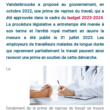
Vandenbroucke
a proposé au gouvernement, en
Q
I
s
octobre 2022, une prime de reprise du travail, qui a
é
n
?
été approuvée dans le cadre du
budget 2023-2024
.
V
La procédure législative a entretemps été menée à
Q
f
son terme et l'arrêté royal mettant en œuvre la
T
n
S
mesure a été publié le 31 juillet 2023. Les
?
employeurs de travailleurs malades de longue durée
M
N
S
qui reprennent partiellement le travail peuvent ainsi
m
recevoir une prime en soutien de cette démarche.
N
a
Le
N
é
D
c
D
m
fondement de la prime de reprise du travail se trouve