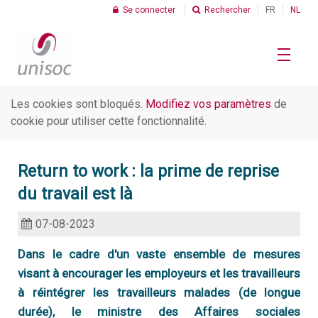
Se connecter
Rechercher
FR
NL
Les cookies sont bloqués.
Modifiez vos paramètres
de
Le Profit Social
cookie pour utiliser cette fonctionnalité.
R
Return to work : la prime de reprise
Chiffres
C
du travail est là
I
07-08-2023
Thèmes
C
d
Dans le cadre d'un vaste ensemble de mesures
s
visant à encourager les employeurs et les travailleurs
R
C
à réintégrer les travailleurs malades (de longue
Unisoc
d
U
durée), le ministre des Affaires sociales
t