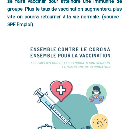
se faire vacciner pour atteindre une immunité de
Q
groupe. Plus le taux de vaccination augmentera, plus
I
s
é
n
vite on pourra retourner à la vie normale. (source :
?
SPF Emploi)
V
Q
f
T
n
S
?
M
N
S
m
N
a
N
é
D
c
D
m