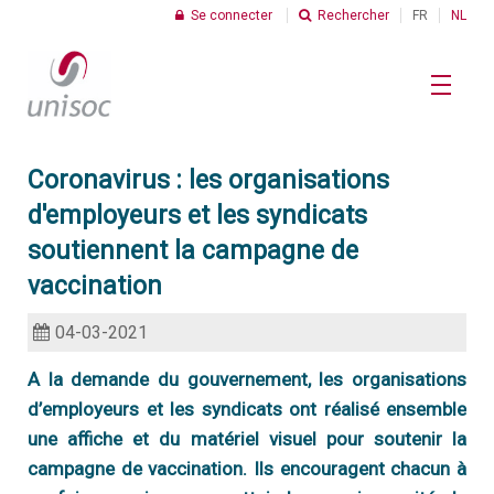
Se connecter
Rechercher
FR
NL
Coronavirus : les organisations
Le Profit Social
d'employeurs et les syndicats
R
soutiennent la campagne de
Chiffres
vaccination
C
I
04-03-2021
Thèmes
C
A la demande du gouvernement, les organisations
d
s
d’employeurs et les syndicats ont réalisé ensemble
R
une affiche et du matériel visuel pour soutenir la
C
Unisoc
campagne de vaccination. Ils encouragent chacun à
d
U
t