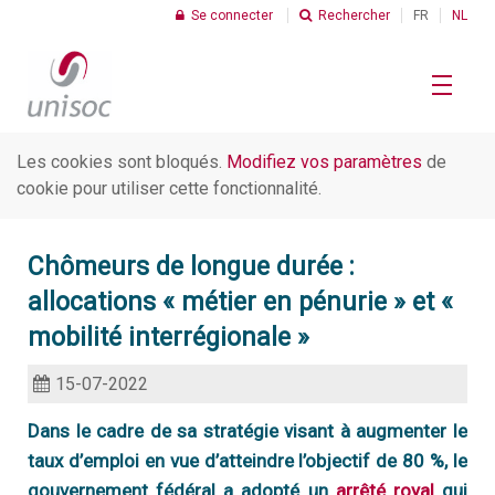
Se connecter
Rechercher
FR
NL
Les cookies sont bloqués.
Modifiez vos paramètres
de
Le Profit Social
cookie pour utiliser cette fonctionnalité.
R
Chômeurs de longue durée :
Chiffres
C
allocations « métier en pénurie » et «
I
mobilité interrégionale »
Thèmes
C
15-07-2022
d
s
R
Dans le cadre de sa stratégie visant à augmenter le
C
Unisoc
taux d’emploi en vue d’atteindre l’objectif de 80 %, le
d
U
t
gouvernement fédéral a adopté un
arrêté royal
qui