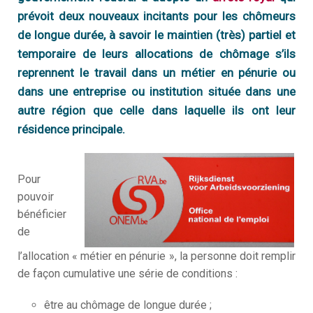
Q
prévoit deux nouveaux incitants pour les chômeurs
I
s
de longue durée, à savoir le maintien (très) partiel et
é
n
?
temporaire de leurs allocations de chômage s’ils
V
reprennent le travail dans un métier en pénurie ou
Q
f
T
dans une entreprise ou institution située dans une
n
S
?
autre région que celle dans laquelle ils ont leur
résidence principale.
M
N
S
m
N
Pour
a
pouvoir
N
bénéficier
é
de
D
l’allocation « métier en pénurie », la personne doit remplir
c
de façon cumulative une série de conditions :
D
m
être au chômage de longue durée ;