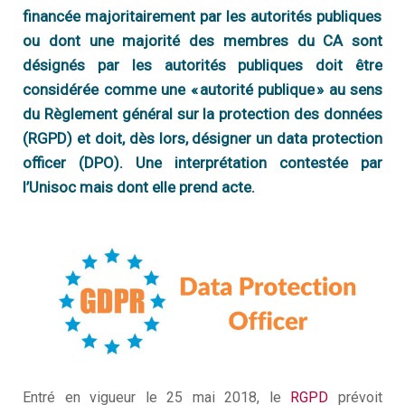
financée majoritairement par les autorités publiques
Q
I
s
ou dont une majorité des membres du CA sont
é
n
?
désignés par les autorités publiques doit être
V
considérée comme une « autorité publique » au sens
Q
f
du Règlement général sur la protection des données
T
n
S
(RGPD) et doit, dès lors, désigner un data protection
?
officer
(DPO). Une interprétation contestée par
M
N
S
l’
Unisoc
mais dont elle prend acte.
m
N
a
N
é
D
c
D
m
Entré en vigueur le 25 mai 2018,
le
RGPD
prévoit