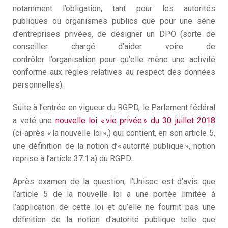
notamment l’obligation
, tant pour les autorités
C
publiques
ou organismes publics
que
pour une série
3
D
d’entreprises privées
, de désigner un
DPO (sorte de
M
conseiller chargé d’aider
voire de
contrôler
l
’organisation
pour qu’elle
m
ène
une activité
conforme aux règles relatives au respect de
s données
personnelles)
.
Suite à l’entrée en vigueur du RGPD, le Parlement fédéral
a voté une
nouvelle loi « vie privée » du 30 juillet 2018
(ci-après « la nouvelle loi »,
) qui contient, en son article 5,
une définition de la notion d’« autorité publique », notion
reprise à l’article 37.1.a) du RGPD.
Après examen de la question, l’Unisoc est d’avis que
l’article 5 de la nouvelle loi a une portée limitée à
l’application de cette loi et qu’elle ne fournit pas une
définition de la notion d’autorité publique telle que