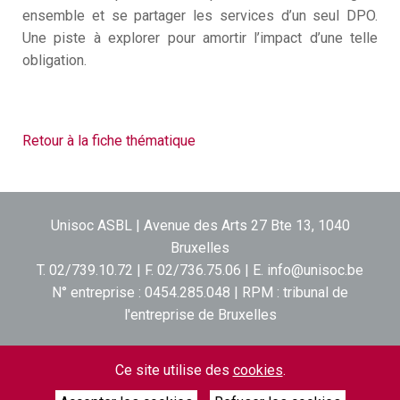
ensemble
et se partager les services d’
un seul DPO.
Une piste à explorer pour amortir l’impact d’une telle
obligation.
Retour à la fiche thématique
Unisoc ASBL | Avenue des Arts 27 Bte 13, 1040
Bruxelles
T. 02/739.10.72 | F. 02/736.75.06 | E.
info@unisoc.be
N° entreprise : 0454.285.048 | RPM : tribunal de
l'entreprise de Bruxelles
contact
|
postes vacants
|
liens
|
disclaimer
|
inscription
Ce site utilise des
cookies
.
lettre d'information