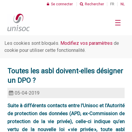
Se connecter
Rechercher
FR
NL
Les cookies sont bloqués.
Modifiez vos paramètres
de
Le Profit Social
cookie pour utiliser cette fonctionnalité.
R
Toutes les asbl doivent-elles désigner
Chiffres
C
un DPO ?
I
05-04-2019
Thèmes
C
d
Suite à différents contacts entre l’
Unisoc
et l’Autorité
s
de protection des données (APD, ex-Commission de
R
C
protection de la vie privée), celle-ci indique qu’en
Unisoc
d
U
vertu de la nouvelle loi « vie privée », toute
asbl
t