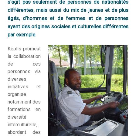
s’agit pas seulement de personnes de nationalités
Q
différentes, mais aussi du mix de jeunes et de plus
I
s
é
n
âgés, d’hommes et de femmes et de personnes
?
ayant des origines sociales et culturelles différentes
V
Q
par exemple.
f
T
n
S
?
Keolis promeut
la collaboration
M
N
S
m
de ces
personnes via
N
diverses
a
initiatives et
N
organise
é
notamment des
formations en
D
c
diversité
interculturelle,
D
m
abordant des