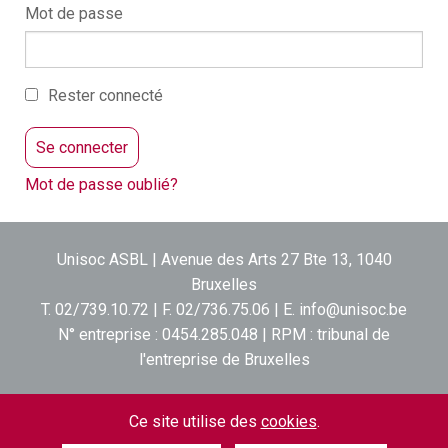
Mot de passe
Rester connecté
Mot de passe oublié?
Unisoc ASBL | Avenue des Arts 27 Bte 13, 1040
Bruxelles
T. 02/739.10.72 | F. 02/736.75.06 | E.
info@unisoc.be
N° entreprise : 0454.285.048 | RPM : tribunal de
l'entreprise de Bruxelles
contact
|
postes vacants
|
liens
|
disclaimer
|
inscription
Ce site utilise des
cookies
.
lettre d'information