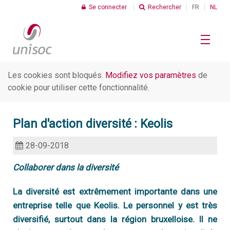
Se connecter
Rechercher
FR
NL
Les cookies sont bloqués.
Modifiez vos paramètres
de
Le Profit Social
cookie pour utiliser cette fonctionnalité.
R
Plan d'action diversité : Keolis
Chiffres
C
28-09-2018
I
Collaborer dans la diversité
Thèmes
C
d
s
La diversité est extrêmement importante dans une
R
entreprise telle que Keolis. Le personnel y est très
C
Unisoc
d
U
diversifié, surtout dans la région bruxelloise. Il ne
t