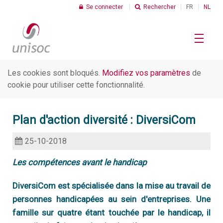
Se connecter
Rechercher
FR
NL
Les cookies sont bloqués.
Modifiez vos paramètres
de
Le Profit Social
cookie pour utiliser cette fonctionnalité.
R
Plan d'action diversité : DiversiCom
Chiffres
C
25-10-2018
I
Les compétences avant le handicap
Thèmes
C
d
s
DiversiCom est spécialisée dans la mise au travail de
R
personnes handicapées au sein d'entreprises. Une
C
Unisoc
d
U
famille sur quatre étant touchée par le handicap, il
t