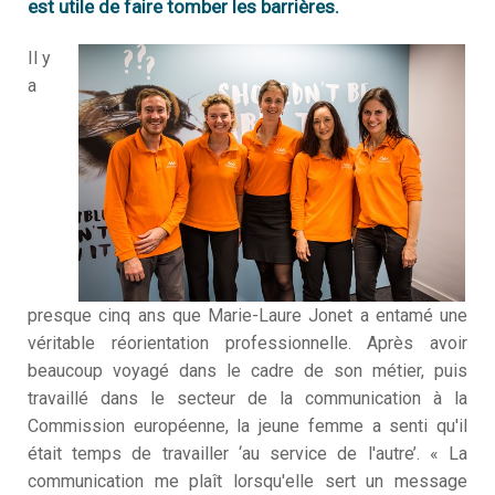
est utile de faire tomber les barrières.
Q
I
s
é
n
Il y
?
a
V
Q
f
T
n
S
?
M
N
S
m
N
a
presque cinq ans que Marie-Laure Jonet a entamé une
N
véritable réorientation professionnelle. Après avoir
é
beaucoup voyagé dans le cadre de son métier, puis
travaillé dans le secteur de la communication à la
D
c
Commission européenne, la jeune femme a senti qu'il
était temps de travailler ‘au service de l'autre’. « La
D
m
communication me plaît lorsqu'elle sert un message